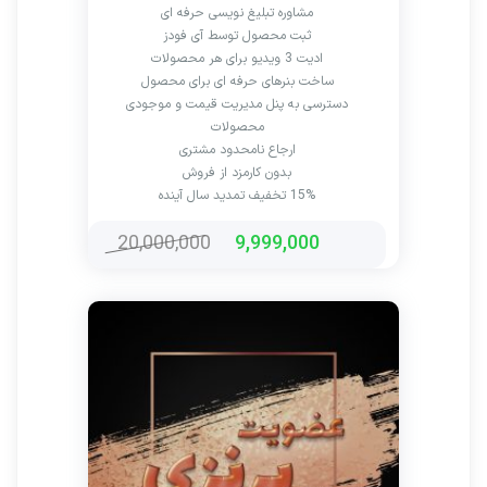
مشاوره تبلیغ نویسی حرفه ای
ثبت محصول توسط آی فودز
ادیت 3 ویدیو برای هر محصولات
ساخت بنرهای حرفه ای برای محصول
دسترسی به پنل مدیریت قیمت و موجودی
محصولات
ارجاع نامحدود مشتری
بدون کارمزد از فروش
15% تخفیف تمدید سال آینده
20,000,000
9,999,000