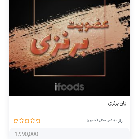
پلن برنزی
مهندس مکابر (ادمین)
1,990,000