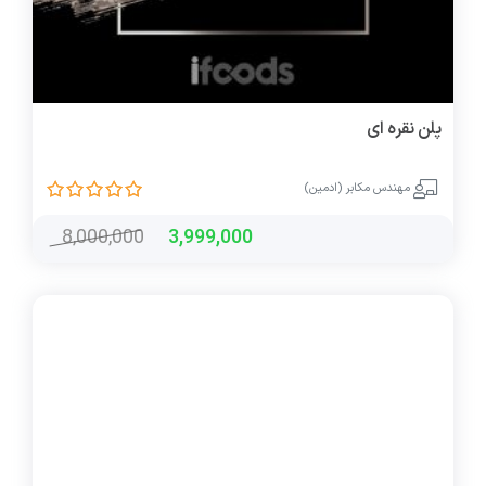
پلن نقره ای
مهندس مکابر (ادمین)
8,000,000
3,999,000