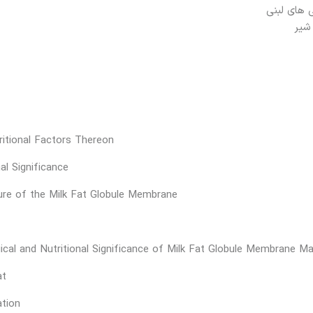
 های لبنی
شیر
tritional Factors Thereon
al Significance
ature of the Milk Fat Globule Membrane
ical and Nutritional Significance of Milk Fat Globule Membrane Mat
at
ation