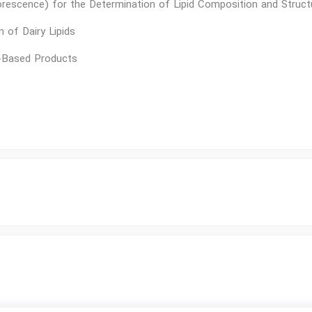
rescence) for the Determination of Lipid Composition and Structu
n of Dairy Lipids
t-Based Products