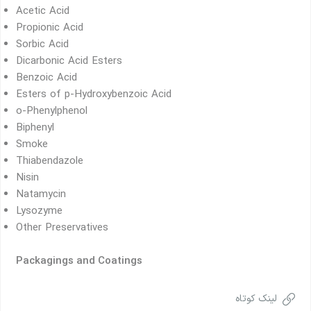
Acetic Acid
Propionic Acid
Sorbic Acid
Dicarbonic Acid Esters
Benzoic Acid
Esters of p-Hydroxybenzoic Acid
o-Phenylphenol
Biphenyl
Smoke
Thiabendazole
Nisin
Natamycin
Lysozyme
Other Preservatives
Packagings and Coatings
لینک کوتاه