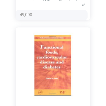
آن…
49,000