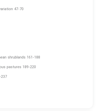
variation 47-70
nean shrublands 161-188
ous pastures 189-220
-237