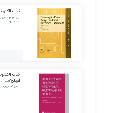
کتاب الکترون
CIP که از…
کتاب الکترون
آبزیان”
موضوع اصلی برا
ماهی کم چرب،…