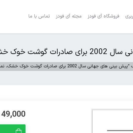
بری
فروشگاه آی فودز
مجله آی فودز
تماس با ما
 سود شده و دودی”
 جهانی سال 2002 برای صادرات گوشت خوک خشک، نمک سود شده و دودی”
49,000