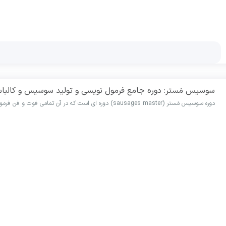
سوسیس مَستر: دوره جامع فرمول نویسی و تولید سوسیس و کالبا
دوره سوسیس مَستر (sausages master) دوره ای است که در آن تمامی فوت و فن فرمول نویسی انواع سوسیس و کالباس های امولسیونی گفته می شود.