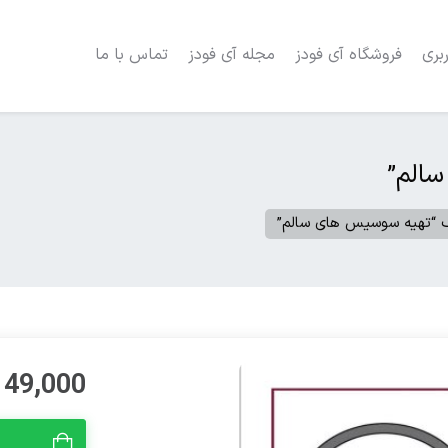
بری
فروشگاه آی فودز
مجله آی فودز
تماس با ما
الم”
ک “تهیه سوسیس های سالم”
49,000