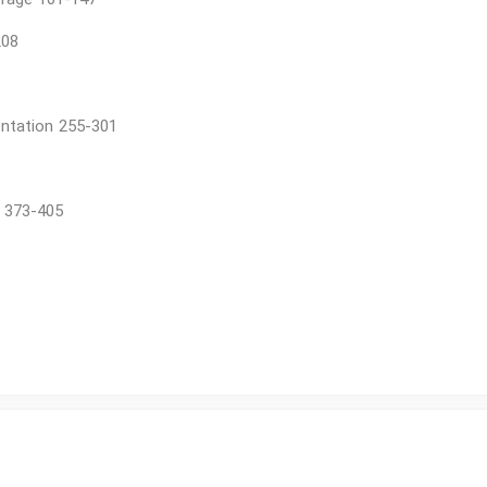
erage 101-147
208
ntation 255-301
s 373-405