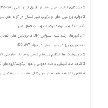
2 دستکاری ترکیب چربی شیر از طریق تراژن زایی 345-356
3 تولید پروتئین های نوترکیب شیر انسان در گونه های شیر دامی 357-396
تأثیر تغذیه بر تولید ترکیبات زیست فعال شیر
1 فاکتورهای رشد شبه انسولین (IGF)، پروتئین های اتصال دهنده IGF و سایر فاکتورهای
غدد درون ریز در شیر: نقش در نوزاد 397-422
2 پروبیوتیک ها، تنظیم سیستم ایمنی و مزایای سلامتی 423-454
3 اثرات ضد التهابی و ضد عفونی بالقوه الیگوساکاریدهای شیر انسان 455-466
4 نقش تغذیه با شیر مادر در ارتقای سلامت و پیشگیری از بیماری های آلرژیک 467-484