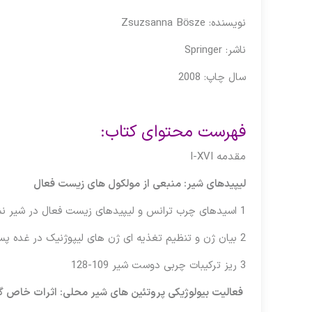
نویسنده: Zsuzsanna Bösze
ناشر: Springer
سال چاپ: 2008
فهرست محتوای کتاب:
مقدمه I-XVI
لیپیدهای شیر: منبعی از مولکول های زیست فعال
1 اسیدهای چرب ترانس و لیپیدهای زیست فعال در شیر نشخوارکنندگان 3-66
2 بیان ژن و تنظیم تغذیه ای ژن های لیپوژنیک در غده پستانی نشخوارکننده شیرده 67-108
3 ریز ترکیبات چربی دوست شیر 109-128
فعالیت بیولوژیکی پروتئین های شیر محلی: اثرات خاص گ