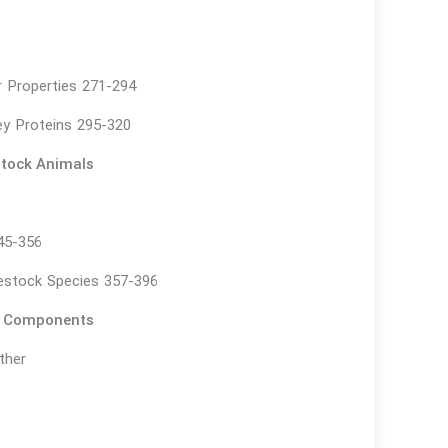
r Properties 271-294
ey Proteins 295-320
stock Animals
45-356
vestock Species 357-396
lk Components
ther