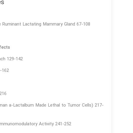
es
the Ruminant Lactating Mammary Gland 67-108
fects
ach 129-142
3-162
-216
an a-Lactalbum Made Lethal to Tumor Cells) 217-
h Immunomodulatory Activity 241-252