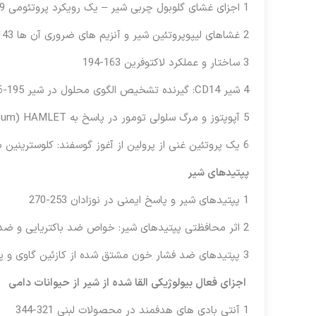
1 اجزای غشای گلوبول چربی شیر – یک رویکرد پروتئومی 129-142
2 غشاهای لیپوپروتئین شیر و آنزیم های ضروری آن ها 143-162
3 ساختار و عملکرد لاکتوفرین 163-194
4 شیر CD14: گیرنده تشخیص الگوی محلول در شیر 195-216
5 آپوپتوز و مرگ سلولی تومور در پاسخ به HAMLET (a-Lactalbum انسان برای سلول های تومور کشنده است) 217-240
6 یک پروتئین غنی از پرولین از آغوز گوسفند: کلوسترینین با فعالیت ایمونومدولاتوری 241-252
پپتیدهای شیر
1 پپتیدهای شیر و پاسخ ایمنی در نوزادان 253-270
2 اثر محافظتی پپتیدهای شیر: خواص ضد باکتریایی و ضد توموری 271-294
3 پپتیدهای ضد فشار خون مشتق شده از کازئین گاوی و پروتئین های آب پنیر 295-320
اجزای فعال بیولوژیکی القا شده از شیر از حیوانات دامی
1 آنتی بادی های هدفمند در محصولات لبنی 321-344