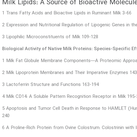
Milk Lipids: A Source of Bioactive Molecul
1 Trans Fatty Acids and Bioactive Lipids in Ruminant Milk 3-66
2 Expression and Nutritional Regulation of Lipogenic Genes in 
3 Lipophilic Microconstituents of Milk 109-128
Biological Activity of Native Milk Proteins: Species-Specific Ef
1 Milk Fat Globule Membrane Components—A Proteomic Appro
2 Milk Lipoprotein Membranes and Their Imperative Enzymes 14
3 Lactoferrin Structure and Functions 163-194
4 Milk CD14: A Soluble Pattern Recognition Receptor in Milk 195
5 Apoptosis and Tumor Cell Death in Response to HAMLET (Hum
240
6 A Proline-Rich Protein from Ovine Colostrum: Colostrinin wit