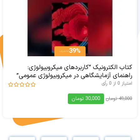
39%
تخفیف
کتاب الکترونیک “کاربردهای میکروبیولوژی:
راهنمای آزمایشگاهی در میکروبیولوژی عمومی”
امتیاز
0
از
0
رأی
30,000
تومان
49,000
تومان