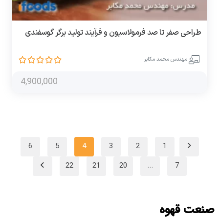
طراحی صفر تا صد فرمولاسیون و فرآیند تولید برگر گوسفندی
مهندس محمد مکابر
4,900,000
6
5
4
3
2
1
22
21
20
…
7
صنعت قهوه