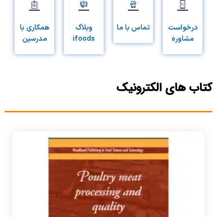
درخواست
تماس با ما
وبلاگ
همکاری با
مشاوره
ifoods
مدرسین
کتاب های الکترونیک