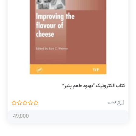
کتاب الکترونیک “بهبود طعم پنیر”
فودیبو
49,000