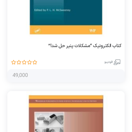
کتاب الکترونیک “مشکلات پنیر حل شد!”
فودیبو
49,000