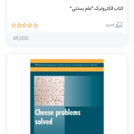
کتاب الکترونیک “علم بستنی”
فودیبو
49,000